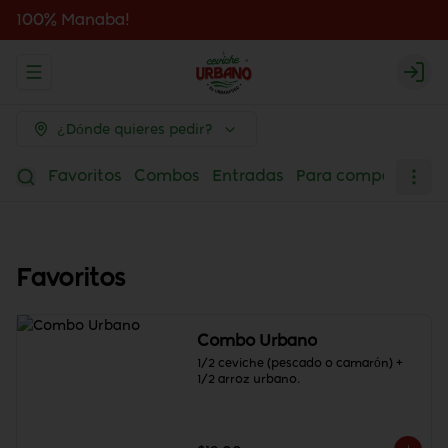
100% Manaba!
Abrir menu de navegación
Logi
¿Dónde quieres pedir?
Favoritos
Combos
Entradas
Para compartir
Ce
Favoritos
Combo Urbano
1/2 ceviche (pescado o camarón) + 
1/2 arroz urbano.