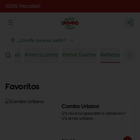
100% Manaba!
Abrir menu de navegación
Logi
¿Dónde quieres pedir?
Arroces
Arma tu arroz
Platos fuertes
Bebidas
Favoritos
Combo Urbano
1/2 ceviche (pescado o camarón) + 
1/2 arroz urbano.